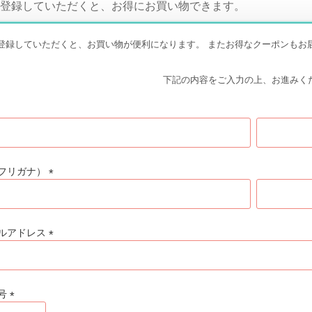
登録していただくと、お得にお買い物できます。
登録していただくと、お買い物が便利になります。 またお得なクーポンもお
下記の内容をご入力の上、お進みく
フリガナ）
(
必
須
ルアドレス
)
(
必
須
号
)