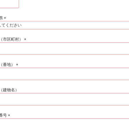
(
必
須
県
)
(
必
須
（市区町村）
)
(
必
須
（番地）
)
(
必
須
（建物名）
)
番号
(
必