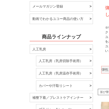
メールマガジン登録
動画でわかるユコー商品の使い方
※
ク
商品ラインナップ
ユ
を
ユ
人工乳房
い
人工乳房（乳房切除手術用）
弾性
人工乳房（乳房温存手術用）
カバーや汗取りシート
並び替
補整下着／ブレストケアインナー