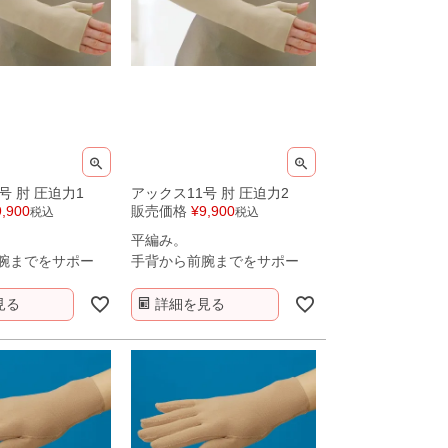
号 肘 圧迫力1
アックス11号 肘 圧迫力2
9,900
販売価格
¥
9,900
税込
税込
平編み。
腕までをサポー
手背から前腕までをサポー
ト。
見る
詳細を見る