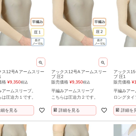
クス12号A アームスリー
アックス12号A アームスリー
アックス1
1
ブ 圧2
ブ 圧1
価格
¥
9,350
販売価格
¥
9,350
販売価格
¥
税込
税込
みアームスリーブ。
平編みアームスリーブ
平編みアー
らは圧迫力１です。
こちらは圧迫力２です。
ロングタイ
詳細を見る
詳細を見る
詳細を