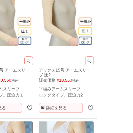
5号 アームスリー
アックス15号 アームスリー
ブ 圧2
10,560
販売価格
¥
10,560
税込
税込
ムスリーブ
平編みアームスリーブ
プ。圧迫力１
ロングタイプ。圧迫力2
見る
詳細を見る