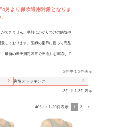
年4月より保険適用対象となりま
い。
とができません。事前にかかりつけの病院や
用意しております。医師の指示に従って商品
は、最新の着圧測定装置で圧迫力を確認して
3
件中
1
-
3
件表示
弾性ストッキング
3
件中
1
-
3
件表示
40
件中
1
-
20
件表示
1
2