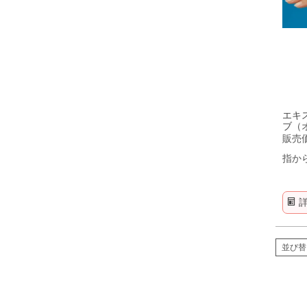
エキ
ブ（
販売
指か
並び替