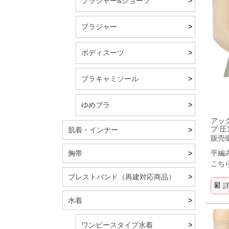
ブラジャー&ショーツ
ブラジャー
ボディスーツ
ブラキャミソール
ゆめブラ
アッ
ブ 圧
肌着・インナー
販売
平編
胸帯
こち
ブレストバンド（再建対応商品）
水着
ワンピースタイプ水着