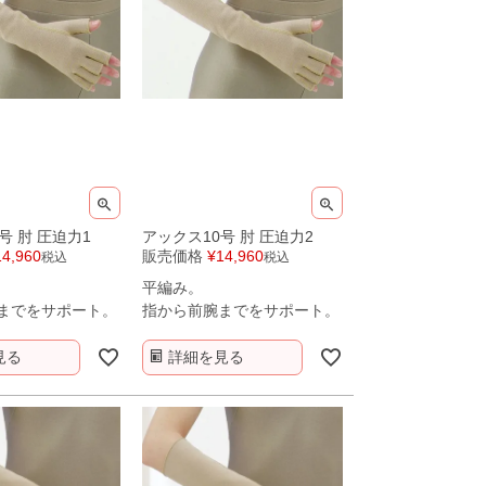
号 肘 圧迫力1
アックス10号 肘 圧迫力2
14,960
販売価格
¥
14,960
税込
税込
平編み。
までをサポート。
指から前腕までをサポート。
見る
詳細を見る