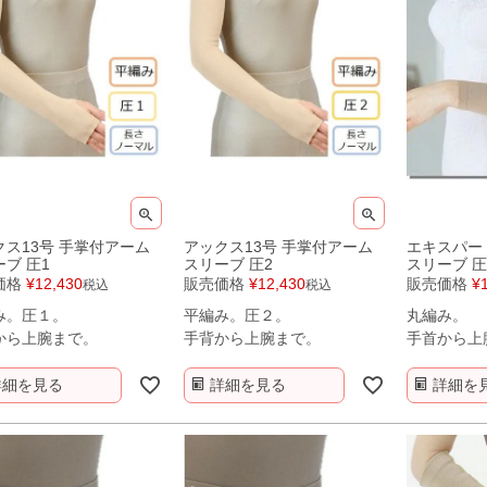
クス13号 手掌付アーム
アックス13号 手掌付アーム
エキスパー
ブ 圧1
スリーブ 圧2
スリーブ 圧
価格
¥
12,430
販売価格
¥
12,430
販売価格
¥
税込
税込
み。圧１。
平編み。圧２。
丸編み。
から上腕まで。
手背から上腕まで。
手首から上
ト。
詳細を見る
詳細を見る
詳細を