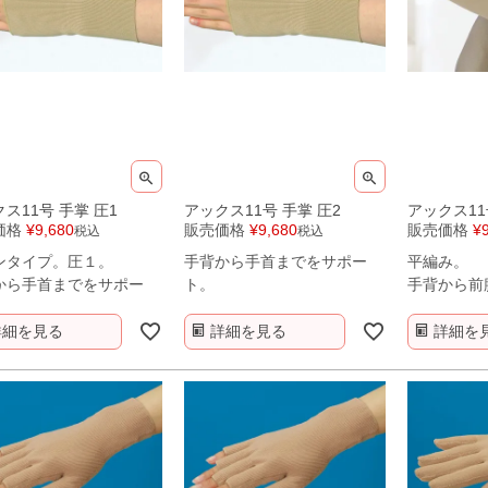
ス11号 手掌 圧1
アックス11号 手掌 圧2
アックス11
価格
¥
9,680
販売価格
¥
9,680
販売価格
¥
税込
税込
ンタイプ。圧１。
手背から手首までをサポー
平編み。
から手首までをサポー
ト。
手背から前
ト。
詳細を見る
詳細を見る
詳細を