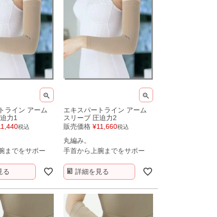
トライン アーム
エキスパートライン アーム
迫力1
スリーブ 圧迫力2
11,440
販売価格
¥
11,660
税込
税込
丸編み。
腕までをサポー
手首から上腕までをサポー
ト。
見る
詳細を見る