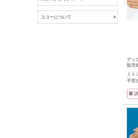
ユコーについて
アック
販売
ミト
手背
ト。