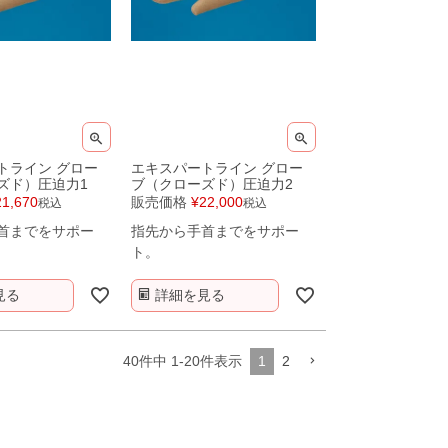
トライン グロー
エキスパートライン グロー
ズド）圧迫力1
ブ（クローズド）圧迫力2
21,670
販売価格
¥
22,000
税込
税込
首までをサポー
指先から手首までをサポー
ト。
見る
詳細を見る
40
件中
1
-
20
件表示
1
2