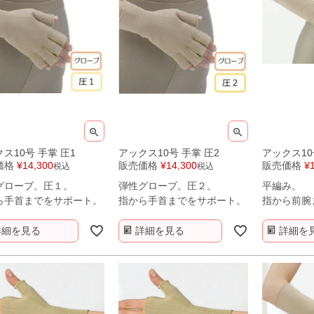
ス10号 手掌 圧1
アックス10号 手掌 圧2
アックス10
価格
¥
14,300
販売価格
¥
14,300
販売価格
¥
税込
税込
グローブ。圧１。
弾性グローブ。圧２。
平編み。
ら手首までをサポート。
指から手首までをサポート。
指から前腕
詳細を見る
詳細を見る
詳細を