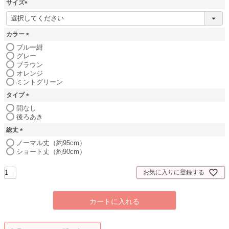
サイズ
(
必
須
カラー
)
(
ブルー紺
必
グレー
須
ブラウン
オレンジ
)
ミントグリーン
タイプ
(
開なし
必
後ろあき
須
総丈
)
(
ノーマル丈（約95cm）
必
ショート丈（約90cm）
須
)
お気に入りに登録する
カートに入れる