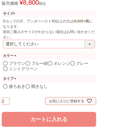
¥
8,800
販売価格
税込
サイズ
(
Dカップの方、アンダーバスト90以上の方は
\9,600+税
に
必
なります。
須
前回ご購入のサイズがわからない場合はお問い合わせくだ
)
さい。
カラー
(
ブラウン
ブルー紺
オレンジ
グレー
必
ミントグリーン
須
)
タイプ
(
後ろあき
開きなし
必
須
お気に入りに登録する
)
カートに入れる