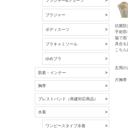
ブラジャー&ショーツ
ブラジャー
抗菌防
ボディスーツ
手術部
脇で面
具合を
ブラキャミソール
こちら
ゆめブラ
左用の
肌着・インナー
片胸帯
胸帯
ブレストバンド（再建対応商品）
水着
ワンピースタイプ水着